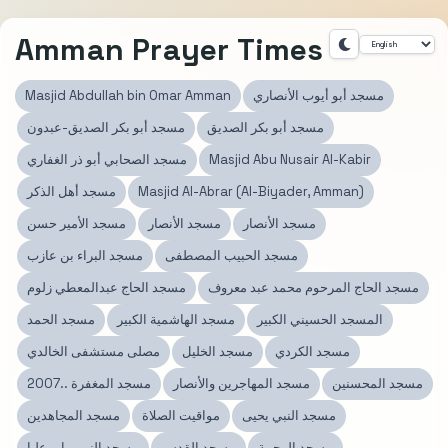
Amman Prayer Times
مسجد أبو أيوب الأنصاري
Masjid Abdullah bin Omar Amman
مسجد أبو بكر الصديق
مسجد أبو بكر الصديق-عبدون
Masjid Abu Nusair Al-Kabir
مسجد الصحابي أبو ذر الغفاري
Masjid Al-Abrar (Al-Biyader, Amman)
مسجد أهل الذكر
مسجد الأنصار
مسجد الأنصار
مسجد الأمير حسن
مسجد الحبيب المصطفى
مسجد البراء بن عازب
مسجد الحاج المرحوم محمد عبد معروف
مسجد الحاج عبدالمعطي زلوم
المسجد الحسيني الكبير
مسجد الهاشمية الكبير
مسجد الحمد
مسجد الكردي
مسجد الخليل
مصلى مستشفى الخالدي
مسجد المحسنين
مسجد المهاجرين والأنصار
مسجد المغفرة ..2007
مسجد النبي يحيى
مواقيت الصلاة
مسجد المجاهدين
مسجد الرحمة
مسجد القدس
مسجد النور - ابو عليا