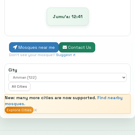
Jumu’a: 12:41
Mosques near me
Contact Us
Don't see your mosque?
Suggest it
City
All Cities
New: many more cities are now supported.
Find nearby
mosques.
×
Explore Cities