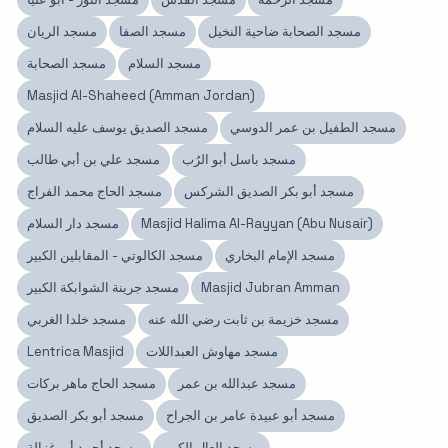
مسجد الصحابة ضاحية النخيل
مسجد الصفا
مسجد الريان
مسجد السلام
مسجد الصحابة
Masjid Al-Shaheed (Amman Jordan)
مسجد الطفيل بن عمر الدوسي
مسجد الصديق يوسف عليه السلام
مسجد باسل أبو الرُب
مسجد علي بن أبي طالب
مسجد أبو بكر الصديق الشركس
مسجد الحاج محمد الفراج
Masjid Halima Al-Rayyan (Abu Nusair)
مسجد دار السلام
مسجد الإمام البخاري
مسجد الكالوتي - المقابلين الكبير
Masjid Jubran Amman
مسجد جرينة الشوابكة الكبير
مسجد خزيمة بن ثابت رضي الله عنه
مسجد خلدا الغربي
مسجد مهاوش العبداللات
Lentrica Masjid
مسجد عبدالله بن عمر
مسجد الحاج ماهر بركات
مسجد أبو عبيدة عامر بن الجراح
مسجد أبو بكر الصديق
مسجد العال الكبير
مسجد أحمد أبو غزالة