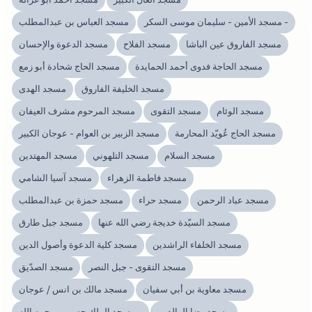
مسجد الأمين - سليمان موسى السكر -
مسجد العباس بن عبدالمطلب
مسجد الفاروق عين الباشا
مسجد الفلاح
مسجد الدعوة والإحسان
مسجد الحاجة فدوى أحمد الحمايدة
مسجد الحاج شحادة أبو زمع
مسجد الخليفة الفاروق
مسجد الهدى
مسجد الوئام
مسجد التقوى
مسجد المرحوم مشرف العيفان
مسجد الحاج عُويّد المحارمة
مسجد الزبير بن العوام - عوجان الكبير
مسجد السلام
مسجد التلهوني
مسجد المهتدين
مسجد فاطمة الزهراء
مسجد آسيا الشامي
مسجد عباد الرحمن
مسجد حراء
مسجد حمزة بن عبدالمطلب
مسجد السيّدة خديجة رضي الله عنها
مسجد جبل طارق
مسجد الخلفاء الراشدين
مسجد كلية الدعوة وأصول الدين
مسجد التقوى - جبل النصر
مسجد الصدّيق
مسجد معاوية بن أبي سفيان
مسجد مالك بن انس / عوجان
مسجد رضا الوالدين
مسجد الملك حسين - رحمه الله -