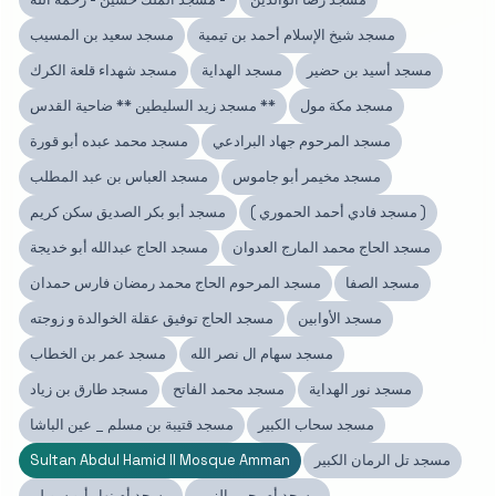
مسجد شيخ الإسلام أحمد بن تيمية
مسجد سعيد بن المسيب
مسجد أسيد بن حضير
مسجد الهداية
مسجد شهداء قلعة الكرك
مسجد مكة مول
مسجد زيد السليطين ** ضاحية القدس **
مسجد المرحوم جهاد البرادعي
مسجد محمد عبده أبو قورة
مسجد مخيمر أبو جاموس
مسجد العباس بن عبد المطلب
( مسجد فادي أحمد الحموري )
مسجد أبو بكر الصديق سكن كريم
مسجد الحاج محمد المارج العدوان
مسجد الحاج عبدالله أبو خديجة
مسجد الصفا
مسجد المرحوم الحاج محمد رمضان فارس حمدان
مسجد الأوابين
مسجد الحاج توفيق عقلة الخوالدة و زوجته
مسجد سهام ال نصر الله
مسجد عمر بن الخطاب
مسجد نور الهداية
مسجد محمد الفاتح
مسجد طارق بن زياد
مسجد سحاب الكبير
مسجد قتيبة بن مسلم _ عين الباشا
مسجد تل الرمان الكبير
Sultan Abdul Hamid II Mosque Amman
مسجد أم يحيى الزبن
مسجد أم نهار أبو سويلم