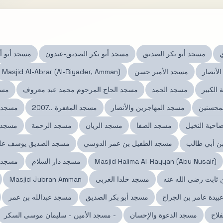
ي
مسجد أبو بكر الصديق
مسجد أبو بكر الصديق-عبدون
مسجد أبو أ
لأنصار
مسجد الأمير حسن
Masjid Al-Abrar (Al-Biyader, Amman)
الكبير
مسجد الحمد
مسجد الحاج المرحوم محمد عبد معروف
مسج
محسنين
مسجد المهاجرين والأنصار
مسجد المغفرة ..2007
مسجد 
احية النخيل
مسجد الصفا
مسجد الريان
مسجد الرحمة
مسجد 
ن أبي طالب
مسجد الطفيل بن عمر الدوسي
مسجد الصديق يوسف عليه
Masjid Halima Al-Rayyan (Abu Nusair)
مسجد دار السلام
مسجد أ
ثابت رضي الله عنه
مسجد خلدا الغربي
Masjid Jubran Amman
بيدة عامر بن الجراح
مسجد أبو بكر الصديق
مسجد عبدالله بن عمر
لاح
مسجد الدعوة والإحسان
مسجد الأمين - سليمان موسى السكر -