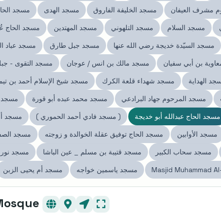
م مشرف العيفان
مسجد الخليفة الفاروق
مسجد الهدى
مسجد الحاج
مسجد السلام
مسجد التلهوني
مسجد المهتدين
مسجد الحاج عُو
مسجد السيّدة خديجة رضي الله عنها
مسجد جبل طارق
مسجد عباد ا
اوية بن أبي سفيان
مسجد مالك بن انس / عوجان
مسجد التقوى - جبل
جد الهداية
مسجد شهداء قلعة الكرك
مسجد شيخ الإسلام أحمد بن تيم
مسجد المرحوم جهاد البرادعي
مسجد محمد عبده أبو قورة
مسجد 
مسجد الحاج عبدالله أبو خديجة
( مسجد فادي أحمد الحموري )
مسجد أب
مسجد الأوابين
مسجد الحاج توفيق عقلة الخوالدة و زوجته
مسجد الصف
مسجد سحاب الكبير
مسجد قتيبة بن مسلم _ عين الباشا
مسجد نور ا
Masjid Muhammad Al
مسجد ياسمين خواجه
مسجد أم يحيى الزبن
مسجد الحاج عبدالله أبو خديجة