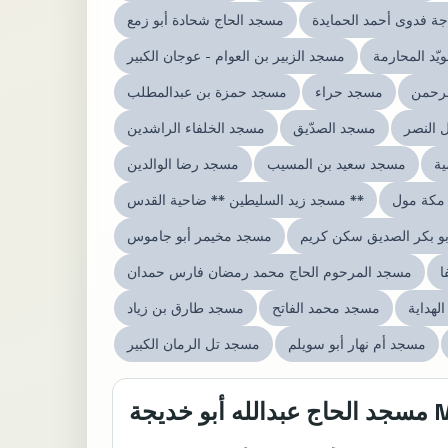
ة فدوى أحمد الحمايدة
مسجد الحاج شحادة أبو زمع
يّد المحارمة
مسجد الزبير بن العوام - عوجان الكبير
لرحمن
مسجد حراء
مسجد حمزة بن عبدالمطلب
 النصر
مسجد الصدّيق
مسجد الخلفاء الراشدين
ية
مسجد سعيد بن المسيب
مسجد رضا الوالدين
مكة مول
مسجد زيد السليطين ** ضاحية القدس **
و بكر الصديق سكن كريم
مسجد مخيمر أبو جاموس
ا
مسجد المرحوم الحاج محمد رمضان فارس حمدان
لهداية
مسجد محمد الفاتح
مسجد طارق بن زياد
مسجد أم نهار أبو سويلم
مسجد تل الرمان الكبير
 Mosque