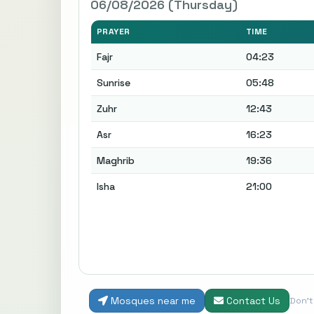
06/08/2026 (Thursday)
PRAYER
TIME
Fajr
04:23
Sunrise
05:48
Zuhr
12:43
Asr
16:23
Maghrib
19:36
Isha
21:00
Mosques near me
Contact Us
Don'