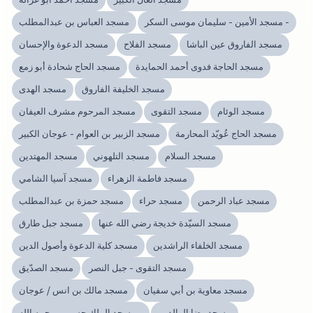
مسجد الأمين - سليمان موسى السكر -
مسجد العباس بن عبدالمطلب
مسجد الفاروق عين الباشا
مسجد الفلاح
مسجد الدعوة والإحسان
مسجد الحاجة فدوى أحمد الحمايدة
مسجد الحاج شحادة أبو زمع
مسجد الخليفة الفاروق
مسجد الهدى
مسجد الوئام
مسجد التقوى
مسجد المرحوم مشرف العيفان
مسجد الحاج عُويّد المحارمة
مسجد الزبير بن العوام - عوجان الكبير
مسجد السلام
مسجد التلهوني
مسجد المهتدين
مسجد فاطمة الزهراء
مسجد آسيا الشامي
مسجد عباد الرحمن
مسجد حراء
مسجد حمزة بن عبدالمطلب
مسجد السيّدة خديجة رضي الله عنها
مسجد جبل طارق
مسجد الخلفاء الراشدين
مسجد كلية الدعوة وأصول الدين
مسجد التقوى - جبل النصر
مسجد الصدّيق
مسجد معاوية بن أبي سفيان
مسجد مالك بن انس / عوجان
مسجد رضا الوالدين
مسجد الملك حسين - رحمه الله -