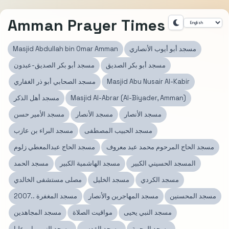
Amman Prayer Times
مسجد أبو أيوب الأنصاري
Masjid Abdullah bin Omar Amman
مسجد أبو بكر الصديق
مسجد أبو بكر الصديق-عبدون
Masjid Abu Nusair Al-Kabir
مسجد الصحابي أبو ذر الغفاري
Masjid Al-Abrar (Al-Biyader, Amman)
مسجد أهل الذكر
مسجد الأنصار
مسجد الأنصار
مسجد الأمير حسن
مسجد الحبيب المصطفى
مسجد البراء بن عازب
مسجد الحاج المرحوم محمد عبد معروف
مسجد الحاج عبدالمعطي زلوم
المسجد الحسيني الكبير
مسجد الهاشمية الكبير
مسجد الحمد
مسجد الكردي
مسجد الخليل
مصلى مستشفى الخالدي
مسجد المحسنين
مسجد المهاجرين والأنصار
مسجد المغفرة ..2007
مسجد النبي يحيى
مواقيت الصلاة
مسجد المجاهدين
مسجد الرحمة
مسجد القدس
مسجد النور - ابو عليا