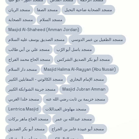
مسجد الصحابة ضاحية النخيل
مسجد الصفا
مسجد الريان
مسجد السلام
مسجد الصحابة
Masjid Al-Shaheed (Amman Jordan)
مسجد الطفيل بن عمر الدوسي
مسجد الصديق يوسف عليه السلام
مسجد باسل أبو الرُب
مسجد علي بن أبي طالب
مسجد أبو بكر الصديق الشركس
مسجد الحاج محمد الفراج
Masjid Halima Al-Rayyan (Abu Nusair)
مسجد دار السلام
مسجد الإمام البخاري
مسجد الكالوتي - المقابلين الكبير
Masjid Jubran Amman
مسجد جرينة الشوابكة الكبير
مسجد خزيمة بن ثابت رضي الله عنه
مسجد خلدا الغربي
مسجد مهاوش العبداللات
Lentrica Masjid
مسجد عبدالله بن عمر
مسجد الحاج ماهر بركات
مسجد أبو عبيدة عامر بن الجراح
مسجد أبو بكر الصديق
مسجد العال الكبير
مسجد أحمد أبو غزالة