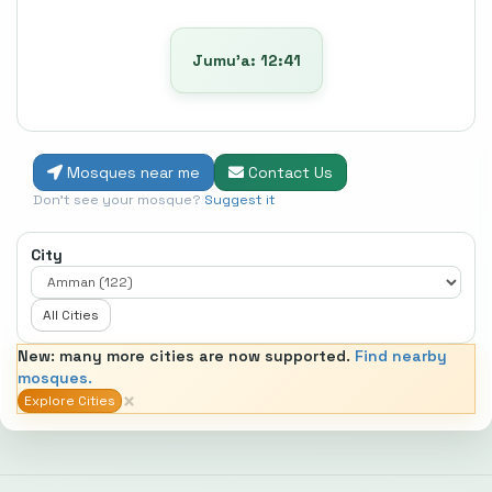
Jumu’a: 12:41
Mosques near me
Contact Us
Don't see your mosque?
Suggest it
City
All Cities
New: many more cities are now supported.
Find nearby
mosques.
×
Explore Cities