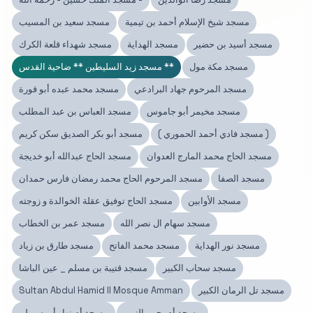
مسجد شيخ الإسلام أحمد بن تيمية
مسجد سعيد بن المسيب
مسجد أسيد بن حضير
مسجد الهداية
مسجد شهداء قلعة الكرك
مسجد مكة مول
مسجد زيد السليطين ** ضاحية القدس **
مسجد المرحوم جهاد البرادعي
مسجد محمد عبده أبو قورة
مسجد مخيمر أبو جاموس
مسجد العباس بن عبد المطلب
( مسجد فادي أحمد الحموري )
مسجد أبو بكر الصديق سكن كريم
مسجد الحاج محمد المارج العدوان
مسجد الحاج عبدالله أبو خديجة
مسجد الصفا
مسجد المرحوم الحاج محمد رمضان فارس حمدان
مسجد الأوابين
مسجد الحاج توفيق عقلة الخوالدة و زوجته
مسجد سهام ال نصر الله
مسجد عمر بن الخطاب
مسجد نور الهداية
مسجد محمد الفاتح
مسجد طارق بن زياد
مسجد سحاب الكبير
مسجد قتيبة بن مسلم _ عين الباشا
مسجد تل الرمان الكبير
Sultan Abdul Hamid II Mosque Amman
مسجد أم يحيى الزبن
مسجد أم نهار أبو سويلم