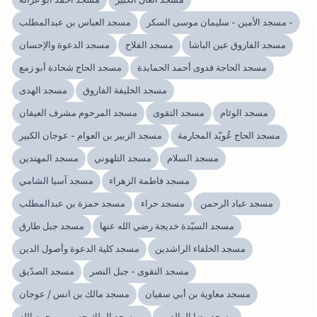
مسجد الأمين - سليمان موسى السكر -
مسجد العباس بن عبدالمطلب
مسجد الفاروق عين الباشا
مسجد الفلاح
مسجد الدعوة والإحسان
مسجد الحاجة فدوى أحمد الحمايدة
مسجد الحاج شحادة أبو زمع
مسجد الخليفة الفاروق
مسجد الهدى
مسجد الوئام
مسجد التقوى
مسجد المرحوم مشرف العيفان
مسجد الحاج عُويّد المحارمة
مسجد الزبير بن العوام - عوجان الكبير
مسجد السلام
مسجد التلهوني
مسجد المهتدين
مسجد فاطمة الزهراء
مسجد آسيا الشامي
مسجد عباد الرحمن
مسجد حراء
مسجد حمزة بن عبدالمطلب
مسجد السيّدة خديجة رضي الله عنها
مسجد جبل طارق
مسجد الخلفاء الراشدين
مسجد كلية الدعوة وأصول الدين
مسجد التقوى - جبل النصر
مسجد الصدّيق
مسجد معاوية بن أبي سفيان
مسجد مالك بن انس / عوجان
مسجد رضا الوالدين
مسجد الملك حسين - رحمه الله -