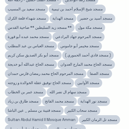
مسجد شيخ الإسلام أحمد بن تيمية
مسجد سعيد بن المسيب
مسجد أسيد بن حضير
مسجد الهداية
مسجد شهداء قلعة الكرك
مسجد مكة مول
مسجد زيد السليطين ** ضاحية القدس **
مسجد المرحوم جهاد البرادعي
مسجد محمد عبده أبو قورة
مسجد مخيمر أبو جاموس
مسجد العباس بن عبد المطلب
( مسجد فادي أحمد الحموري )
مسجد أبو بكر الصديق سكن كريم
مسجد الحاج محمد المارج العدوان
مسجد الحاج عبدالله أبو خديجة
مسجد الصفا
مسجد المرحوم الحاج محمد رمضان فارس حمدان
مسجد الأوابين
مسجد الحاج توفيق عقلة الخوالدة و زوجته
مسجد سهام ال نصر الله
مسجد عمر بن الخطاب
مسجد نور الهداية
مسجد محمد الفاتح
مسجد طارق بن زياد
مسجد سحاب الكبير
مسجد قتيبة بن مسلم _ عين الباشا
مسجد تل الرمان الكبير
Sultan Abdul Hamid II Mosque Amman
مسجد أم يحيى الزبن
مسجد أم نهار أبو سويلم