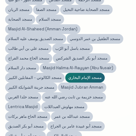
مسجد الصحابة ضاحية النخيل
مسجد الصفا
مسجد الريان
مسجد السلام
مسجد الصحابة
Masjid Al-Shaheed (Amman Jordan)
مسجد الطفيل بن عمر الدوسي
مسجد الصديق يوسف عليه السلام
مسجد باسل أبو الرُب
مسجد علي بن أبي طالب
مسجد أبو بكر الصديق الشركس
مسجد الحاج محمد الفراج
Masjid Halima Al-Rayyan (Abu Nusair)
مسجد دار السلام
مسجد الإمام البخاري
مسجد الكالوتي - المقابلين الكبير
Masjid Jubran Amman
مسجد جرينة الشوابكة الكبير
مسجد خزيمة بن ثابت رضي الله عنه
مسجد خلدا الغربي
مسجد مهاوش العبداللات
Lentrica Masjid
مسجد عبدالله بن عمر
مسجد الحاج ماهر بركات
مسجد أبو عبيدة عامر بن الجراح
مسجد أبو بكر الصديق
مسجد العال الكبير
مسجد أحمد أبو غزالة