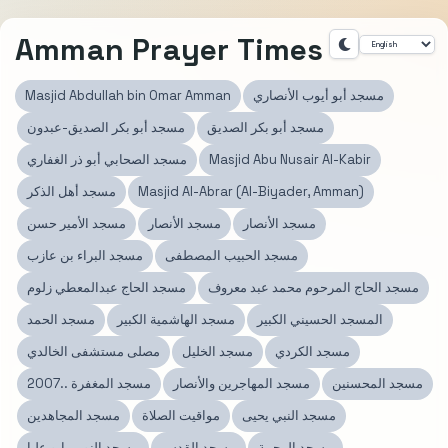
Amman Prayer Times
مسجد أبو أيوب الأنصاري
Masjid Abdullah bin Omar Amman
مسجد أبو بكر الصديق
مسجد أبو بكر الصديق-عبدون
Masjid Abu Nusair Al-Kabir
مسجد الصحابي أبو ذر الغفاري
Masjid Al-Abrar (Al-Biyader, Amman)
مسجد أهل الذكر
مسجد الأنصار
مسجد الأنصار
مسجد الأمير حسن
مسجد الحبيب المصطفى
مسجد البراء بن عازب
مسجد الحاج المرحوم محمد عبد معروف
مسجد الحاج عبدالمعطي زلوم
المسجد الحسيني الكبير
مسجد الهاشمية الكبير
مسجد الحمد
مسجد الكردي
مسجد الخليل
مصلى مستشفى الخالدي
مسجد المحسنين
مسجد المهاجرين والأنصار
مسجد المغفرة ..2007
مسجد النبي يحيى
مواقيت الصلاة
مسجد المجاهدين
مسجد الرحمة
مسجد القدس
مسجد النور - ابو عليا