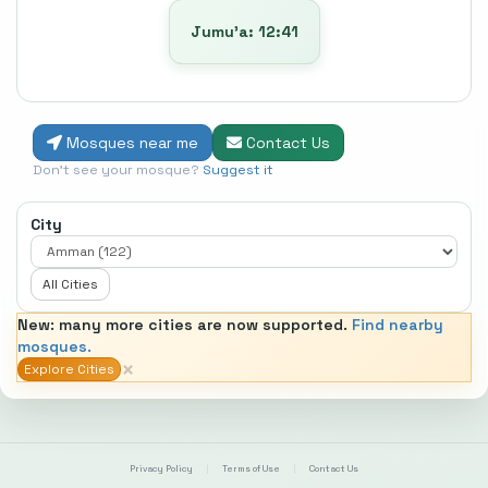
Jumu’a: 12:41
Mosques near me
Contact Us
Don't see your mosque?
Suggest it
City
All Cities
New: many more cities are now supported.
Find nearby
mosques.
×
Explore Cities
Privacy Policy
|
Terms of Use
|
Contact Us