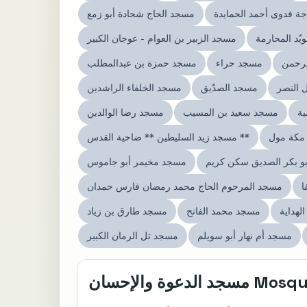
ة فدوى أحمد الحمايدة
مسجد الحاج شحادة أبو زمع
يّد المحارمة
مسجد الزبير بن العوام - عوجان الكبير
لرحمن
مسجد حراء
مسجد حمزة بن عبدالمطلب
 النصر
مسجد الصدّيق
مسجد الخلفاء الراشدين
ية
مسجد سعيد بن المسيب
مسجد رضا الوالدين
مكة مول
مسجد زيد السليطين ** ضاحية القدس **
و بكر الصديق سكن كريم
مسجد مخيمر أبو جاموس
ا
مسجد المرحوم الحاج محمد رمضان فارس حمدان
لهداية
مسجد محمد الفاتح
مسجد طارق بن زياد
مسجد أم نهار أبو سويلم
مسجد تل الرمان الكبير
الدعوة والإحسان Mosque