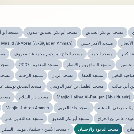
ي
مسجد أبو بكر الصديق
مسجد أبو بكر الصديق-عبدون
مسجد أبو أ
لأنصار
مسجد الأمير حسن
Masjid Al-Abrar (Al-Biyader, Amman)
الكبير
مسجد الحمد
مسجد الحاج المرحوم محمد عبد معروف
مسج
محسنين
مسجد المهاجرين والأنصار
مسجد المغفرة ..2007
مسجد 
احية النخيل
مسجد الصفا
مسجد الريان
مسجد الرحمة
مسجد 
ن أبي طالب
مسجد الطفيل بن عمر الدوسي
مسجد الصديق يوسف عليه
Masjid Halima Al-Rayyan (Abu Nusair)
مسجد دار السلام
مسجد أ
ثابت رضي الله عنه
مسجد خلدا الغربي
Masjid Jubran Amman
بيدة عامر بن الجراح
مسجد أبو بكر الصديق
مسجد عبدالله بن عمر
لاح
مسجد الدعوة والإحسان
مسجد الأمين - سليمان موسى السكر -