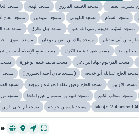
م مشرف العيفان
مسجد الخليفة الفاروق
مسجد الهدى
مسجد الحاج
مسجد السلام
مسجد التلهوني
مسجد المهتدين
مسجد الحاج عُو
مسجد السيّدة خديجة رضي الله عنها
مسجد جبل طارق
مسجد عباد ا
اوية بن أبي سفيان
مسجد مالك بن انس / عوجان
مسجد التقوى - جبل
جد الهداية
مسجد شهداء قلعة الكرك
مسجد شيخ الإسلام أحمد بن تيم
مسجد المرحوم جهاد البرادعي
مسجد محمد عبده أبو قورة
مسجد 
مسجد الحاج عبدالله أبو خديجة
( مسجد فادي أحمد الحموري )
مسجد أب
مسجد الأوابين
مسجد الحاج توفيق عقلة الخوالدة و زوجته
مسجد الصف
مسجد سحاب الكبير
مسجد قتيبة بن مسلم _ عين الباشا
مسجد نور ا
Masjid Muhammad Al
مسجد ياسمين خواجه
مسجد أم يحيى الزبن
مسجد 