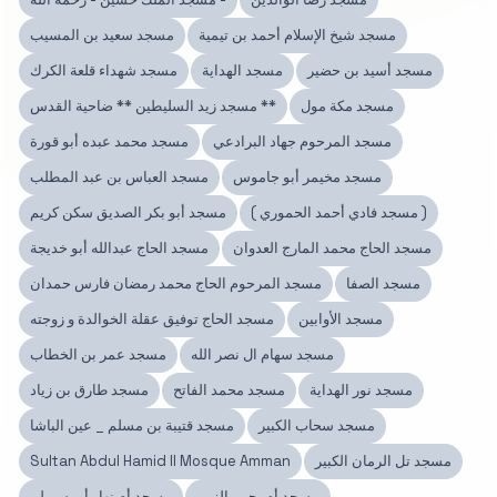
مسجد شيخ الإسلام أحمد بن تيمية
مسجد سعيد بن المسيب
مسجد أسيد بن حضير
مسجد الهداية
مسجد شهداء قلعة الكرك
مسجد مكة مول
مسجد زيد السليطين ** ضاحية القدس **
مسجد المرحوم جهاد البرادعي
مسجد محمد عبده أبو قورة
مسجد مخيمر أبو جاموس
مسجد العباس بن عبد المطلب
( مسجد فادي أحمد الحموري )
مسجد أبو بكر الصديق سكن كريم
مسجد الحاج محمد المارج العدوان
مسجد الحاج عبدالله أبو خديجة
مسجد الصفا
مسجد المرحوم الحاج محمد رمضان فارس حمدان
مسجد الأوابين
مسجد الحاج توفيق عقلة الخوالدة و زوجته
مسجد سهام ال نصر الله
مسجد عمر بن الخطاب
مسجد نور الهداية
مسجد محمد الفاتح
مسجد طارق بن زياد
مسجد سحاب الكبير
مسجد قتيبة بن مسلم _ عين الباشا
مسجد تل الرمان الكبير
Sultan Abdul Hamid II Mosque Amman
مسجد أم يحيى الزبن
مسجد أم نهار أبو سويلم