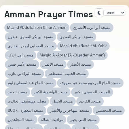
Amman Prayer Times
مسجد أبو أيوب الأنصاري
Masjid Abdullah bin Omar Amman
مسجد أبو بكر الصديق
مسجد أبو بكر الصديق-عبدون
Masjid Abu Nusair Al-Kabir
مسجد الصحابي أبو ذر الغفاري
Masjid Al-Abrar (Al-Biyader, Amman)
مسجد أهل الذكر
مسجد الأنصار
مسجد الأنصار
مسجد الأمير حسن
مسجد الحبيب المصطفى
مسجد البراء بن عازب
مسجد الحاج المرحوم محمد عبد معروف
مسجد الحاج عبدالمعطي زلوم
المسجد الحسيني الكبير
مسجد الهاشمية الكبير
مسجد الحمد
مسجد الكردي
مسجد الخليل
مصلى مستشفى الخالدي
مسجد المحسنين
مسجد المهاجرين والأنصار
مسجد المغفرة ..2007
مسجد النبي يحيى
مواقيت الصلاة
مسجد المجاهدين
مسجد الرحمة
مسجد القدس
مسجد النور - ابو عليا