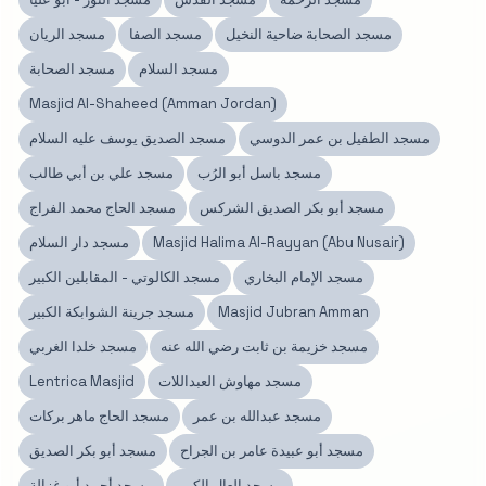
مسجد الصحابة ضاحية النخيل
مسجد الصفا
مسجد الريان
مسجد السلام
مسجد الصحابة
Masjid Al-Shaheed (Amman Jordan)
مسجد الطفيل بن عمر الدوسي
مسجد الصديق يوسف عليه السلام
مسجد باسل أبو الرُب
مسجد علي بن أبي طالب
مسجد أبو بكر الصديق الشركس
مسجد الحاج محمد الفراج
Masjid Halima Al-Rayyan (Abu Nusair)
مسجد دار السلام
مسجد الإمام البخاري
مسجد الكالوتي - المقابلين الكبير
Masjid Jubran Amman
مسجد جرينة الشوابكة الكبير
مسجد خزيمة بن ثابت رضي الله عنه
مسجد خلدا الغربي
مسجد مهاوش العبداللات
Lentrica Masjid
مسجد عبدالله بن عمر
مسجد الحاج ماهر بركات
مسجد أبو عبيدة عامر بن الجراح
مسجد أبو بكر الصديق
مسجد العال الكبير
مسجد أحمد أبو غزالة