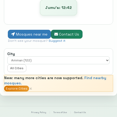
Jumu’a: 12:42
Mosques near me
Contact Us
Don't see your mosque?
Suggest it
City
All Cities
New: many more cities are now supported.
Find nearby
mosques.
×
Explore Cities
Privacy Policy
|
Terms of Use
|
Contact Us