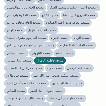
مسجد الأمين - سليمان موسى السكر -
مسجد العباس بن عبدالمطلب
مسجد الفاروق عين الباشا
مسجد الفلاح
مسجد الدعوة والإحسان
مسجد الحاجة فدوى أحمد الحمايدة
مسجد الحاج شحادة أبو زمع
مسجد الخليفة الفاروق
مسجد الهدى
مسجد الوئام
مسجد التقوى
مسجد المرحوم مشرف العيفان
مسجد الحاج عُويّد المحارمة
مسجد الزبير بن العوام - عوجان الكبير
مسجد السلام
مسجد التلهوني
مسجد المهتدين
مسجد فاطمة الزهراء
مسجد آسيا الشامي
مسجد عباد الرحمن
مسجد حراء
مسجد حمزة بن عبدالمطلب
مسجد السيّدة خديجة رضي الله عنها
مسجد جبل طارق
مسجد الخلفاء الراشدين
مسجد كلية الدعوة وأصول الدين
مسجد التقوى - جبل النصر
مسجد الصدّيق
مسجد معاوية بن أبي سفيان
مسجد مالك بن انس / عوجان
مسجد رضا الوالدين
مسجد الملك حسين - رحمه الله -