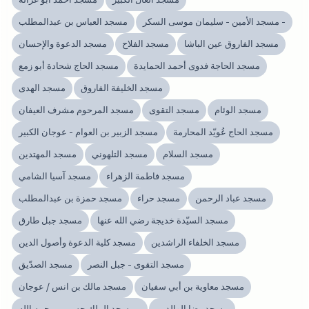
مسجد الأمين - سليمان موسى السكر -
مسجد العباس بن عبدالمطلب
مسجد الفاروق عين الباشا
مسجد الفلاح
مسجد الدعوة والإحسان
مسجد الحاجة فدوى أحمد الحمايدة
مسجد الحاج شحادة أبو زمع
مسجد الخليفة الفاروق
مسجد الهدى
مسجد الوئام
مسجد التقوى
مسجد المرحوم مشرف العيفان
مسجد الحاج عُويّد المحارمة
مسجد الزبير بن العوام - عوجان الكبير
مسجد السلام
مسجد التلهوني
مسجد المهتدين
مسجد فاطمة الزهراء
مسجد آسيا الشامي
مسجد عباد الرحمن
مسجد حراء
مسجد حمزة بن عبدالمطلب
مسجد السيّدة خديجة رضي الله عنها
مسجد جبل طارق
مسجد الخلفاء الراشدين
مسجد كلية الدعوة وأصول الدين
مسجد التقوى - جبل النصر
مسجد الصدّيق
مسجد معاوية بن أبي سفيان
مسجد مالك بن انس / عوجان
مسجد رضا الوالدين
مسجد الملك حسين - رحمه الله -