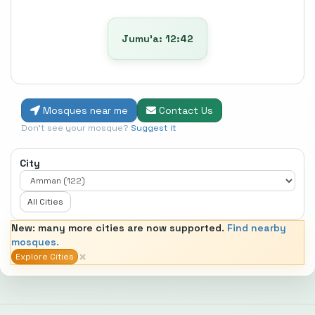
Jumu’a: 12:42
Mosques near me
Contact Us
Don't see your mosque?
Suggest it
City
All Cities
New: many more cities are now supported.
Find nearby
mosques.
×
Explore Cities