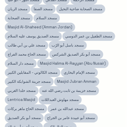
مسجد الصحابة ضاحية النخيل
مسجد الصفا
مسجد الريان
مسجد السلام
مسجد الصحابة
Masjid Al-Shaheed (Amman Jordan)
مسجد الطفيل بن عمر الدوسي
مسجد الصديق يوسف عليه السلام
مسجد باسل أبو الرُب
مسجد علي بن أبي طالب
مسجد أبو بكر الصديق الشركس
مسجد الحاج محمد الفراج
Masjid Halima Al-Rayyan (Abu Nusair)
مسجد دار السلام
مسجد الإمام البخاري
مسجد الكالوتي - المقابلين الكبير
Masjid Jubran Amman
مسجد جرينة الشوابكة الكبير
مسجد خزيمة بن ثابت رضي الله عنه
مسجد خلدا الغربي
مسجد مهاوش العبداللات
Lentrica Masjid
مسجد عبدالله بن عمر
مسجد الحاج ماهر بركات
مسجد أبو عبيدة عامر بن الجراح
مسجد أبو بكر الصديق
مسجد العال الكبير
مسجد أحمد أبو غزالة