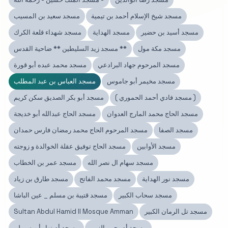
مسجد شيخ الإسلام أحمد بن تيمية
مسجد سعيد بن المسيب
مسجد أسيد بن حضير
مسجد الهداية
مسجد شهداء قلعة الكرك
مسجد مكة مول
مسجد زيد السليطين ** ضاحية القدس **
مسجد المرحوم جهاد البرادعي
مسجد محمد عبده أبو قورة
مسجد مخيمر أبو جاموس
مسجد العباس بن عبد المطلب
( مسجد فادي أحمد الحموري )
مسجد أبو بكر الصديق سكن كريم
مسجد الحاج محمد المارج العدوان
مسجد الحاج عبدالله أبو خديجة
مسجد الصفا
مسجد المرحوم الحاج محمد رمضان فارس حمدان
مسجد الأوابين
مسجد الحاج توفيق عقلة الخوالدة و زوجته
مسجد سهام ال نصر الله
مسجد عمر بن الخطاب
مسجد نور الهداية
مسجد محمد الفاتح
مسجد طارق بن زياد
مسجد سحاب الكبير
مسجد قتيبة بن مسلم _ عين الباشا
مسجد تل الرمان الكبير
Sultan Abdul Hamid II Mosque Amman
مسجد أم يحيى الزبن
مسجد أم نهار أبو سويلم