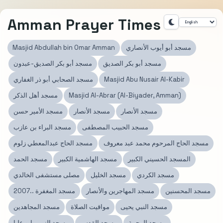
Amman Prayer Times
مسجد أبو أيوب الأنصاري
Masjid Abdullah bin Omar Amman
مسجد أبو بكر الصديق
مسجد أبو بكر الصديق-عبدون
Masjid Abu Nusair Al-Kabir
مسجد الصحابي أبو ذر الغفاري
Masjid Al-Abrar (Al-Biyader, Amman)
مسجد أهل الذكر
مسجد الأنصار
مسجد الأنصار
مسجد الأمير حسن
مسجد الحبيب المصطفى
مسجد البراء بن عازب
مسجد الحاج المرحوم محمد عبد معروف
مسجد الحاج عبدالمعطي زلوم
المسجد الحسيني الكبير
مسجد الهاشمية الكبير
مسجد الحمد
مسجد الكردي
مسجد الخليل
مصلى مستشفى الخالدي
مسجد المحسنين
مسجد المهاجرين والأنصار
مسجد المغفرة ..2007
مسجد النبي يحيى
مواقيت الصلاة
مسجد المجاهدين
مسجد الرحمة
مسجد القدس
مسجد النور - ابو عليا