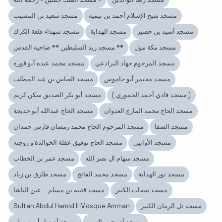
مسجد شيخ الإسلام أحمد بن تيمية
مسجد سعيد بن المسيب
مسجد أسيد بن حضير
مسجد الهداية
مسجد شهداء قلعة الكرك
مسجد مكة مول
مسجد زيد السليطين ** ضاحية القدس **
مسجد المرحوم جهاد البرادعي
مسجد محمد عبده أبو قورة
مسجد مخيمر أبو جاموس
مسجد العباس بن عبد المطلب
( مسجد فادي أحمد الحموري )
مسجد أبو بكر الصديق سكن كريم
مسجد الحاج محمد المارج العدوان
مسجد الحاج عبدالله أبو خديجة
مسجد الصفا
مسجد المرحوم الحاج محمد رمضان فارس حمدان
مسجد الأوابين
مسجد الحاج توفيق عقلة الخوالدة و زوجته
مسجد سهام ال نصر الله
مسجد عمر بن الخطاب
مسجد نور الهداية
مسجد محمد الفاتح
مسجد طارق بن زياد
مسجد سحاب الكبير
مسجد قتيبة بن مسلم _ عين الباشا
مسجد تل الرمان الكبير
Sultan Abdul Hamid II Mosque Amman
مسجد أم يحيى الزبن
مسجد أم نهار أبو سويلم