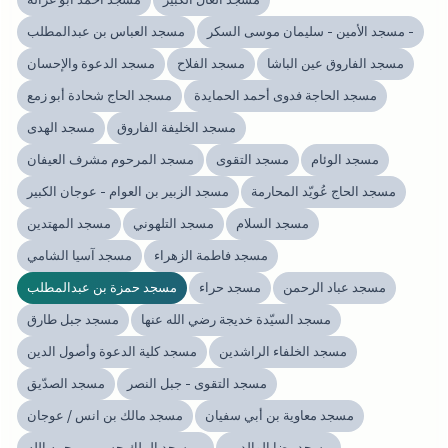
مسجد الأمين - سليمان موسى السكر -
مسجد العباس بن عبدالمطلب
مسجد الفاروق عين الباشا
مسجد الفلاح
مسجد الدعوة والإحسان
مسجد الحاجة فدوى أحمد الحمايدة
مسجد الحاج شحادة أبو زمع
مسجد الخليفة الفاروق
مسجد الهدى
مسجد الوئام
مسجد التقوى
مسجد المرحوم مشرف العيفان
مسجد الحاج عُويّد المحارمة
مسجد الزبير بن العوام - عوجان الكبير
مسجد السلام
مسجد التلهوني
مسجد المهتدين
مسجد فاطمة الزهراء
مسجد آسيا الشامي
مسجد عباد الرحمن
مسجد حراء
مسجد حمزة بن عبدالمطلب
مسجد السيّدة خديجة رضي الله عنها
مسجد جبل طارق
مسجد الخلفاء الراشدين
مسجد كلية الدعوة وأصول الدين
مسجد التقوى - جبل النصر
مسجد الصدّيق
مسجد معاوية بن أبي سفيان
مسجد مالك بن انس / عوجان
مسجد رضا الوالدين
مسجد الملك حسين - رحمه الله -