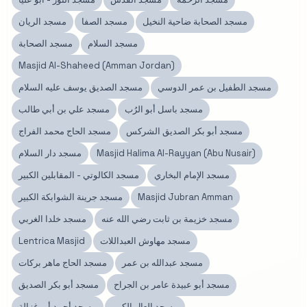
مسجد الصحابة ضاحية النخيل
مسجد الصفا
مسجد الريان
مسجد السلام
مسجد الصحابة
Masjid Al-Shaheed (Amman Jordan)
مسجد الطفيل بن عمر الدوسي
مسجد الصديق يوسف عليه السلام
مسجد باسل أبو الرُب
مسجد علي بن أبي طالب
مسجد أبو بكر الصديق الشركس
مسجد الحاج محمد الفراج
Masjid Halima Al-Rayyan (Abu Nusair)
مسجد دار السلام
مسجد الإمام البخاري
مسجد الكالوتي - المقابلين الكبير
Masjid Jubran Amman
مسجد جرينة الشوابكة الكبير
مسجد خزيمة بن ثابت رضي الله عنه
مسجد خلدا الغربي
مسجد مهاوش العبداللات
Lentrica Masjid
مسجد عبدالله بن عمر
مسجد الحاج ماهر بركات
مسجد أبو عبيدة عامر بن الجراح
مسجد أبو بكر الصديق
مسجد العال الكبير
مسجد أحمد أبو غزالة