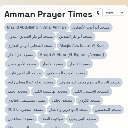
Amman Prayer Times
مسجد أبو أيوب الأنصاري
Masjid Abdullah bin Omar Amman
مسجد أبو بكر الصديق
مسجد أبو بكر الصديق-عبدون
Masjid Abu Nusair Al-Kabir
مسجد الصحابي أبو ذر الغفاري
Masjid Al-Abrar (Al-Biyader, Amman)
مسجد أهل الذكر
مسجد الأنصار
مسجد الأنصار
مسجد الأمير حسن
مسجد الحبيب المصطفى
مسجد البراء بن عازب
مسجد الحاج المرحوم محمد عبد معروف
مسجد الحاج عبدالمعطي زلوم
المسجد الحسيني الكبير
مسجد الهاشمية الكبير
مسجد الحمد
مسجد الكردي
مسجد الخليل
مصلى مستشفى الخالدي
مسجد المحسنين
مسجد المهاجرين والأنصار
مسجد المغفرة ..2007
مسجد النبي يحيى
مواقيت الصلاة
مسجد المجاهدين
مسجد الرحمة
مسجد القدس
مسجد النور - ابو عليا