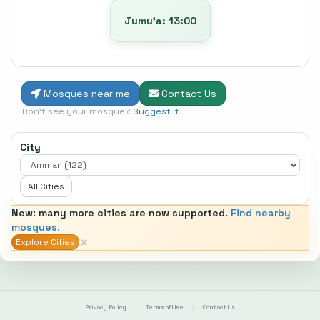
Jumu’a: 13:00
Mosques near me
Contact Us
Don't see your mosque?
Suggest it
City
All Cities
New: many more cities are now supported.
Find nearby
mosques.
×
Explore Cities
Privacy Policy
|
Terms of Use
|
Contact Us