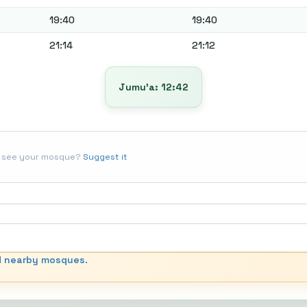
19:40
19:40
21:14
21:12
Jumu’a: 12:42
t see your mosque?
Suggest it
d nearby mosques.