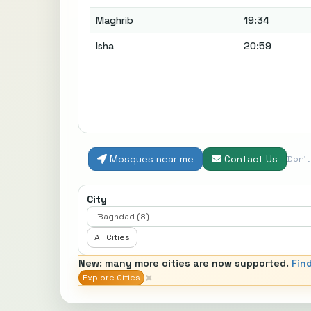
Maghrib
19:34
Isha
20:59
Mosques near me
Contact Us
Don'
City
All Cities
New: many more cities are now supported.
Fin
×
Explore Cities