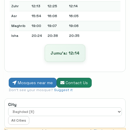
Zuhr
12:13
12:25
12:14
Asr
15:54
16:06
16:05
Maghrib
19:00
19:07
19:06
Isha
20:24
20:36
20:35
Jumu’a: 12:14
Mosques near me
Contact Us
Don't see your mosque?
Suggest it
City
All Cities