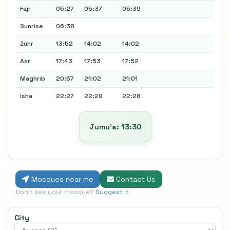
Fajr
05:27
05:37
05:39
Sunrise
06:38
Zuhr
13:52
14:02
14:02
Asr
17:43
17:53
17:52
Maghrib
20:57
21:02
21:01
Isha
22:27
22:29
22:28
Jumu’a: 13:30
Mosques near me
Contact Us
Don't see your mosque?
Suggest it
City