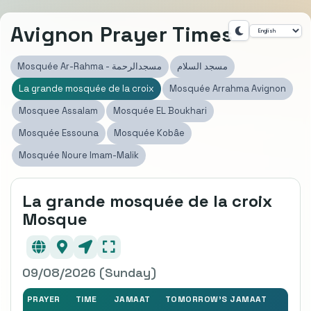
Avignon Prayer Times
مسجد السلام
Mosquée Ar-Rahma - مسجدالرحمة
La grande mosquée de la croix
Mosquée Arrahma Avignon
Mosquee Assalam
Mosquée EL Boukhari
Mosquée Essouna
Mosquée Kobâe
Mosquée Noure Imam-Malik
La grande mosquée de la croix
Mosque
09/08/2026 (Sunday)
PRAYER
TIME
JAMAAT
TOMORROW'S JAMAAT