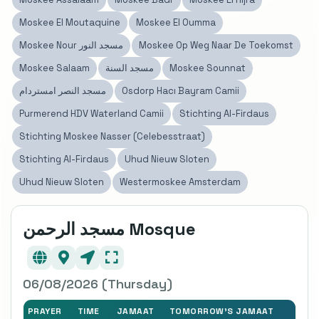
Moskee El Moutaquine
Moskee El Oumma
Moskee Nour مسجد النور
Moskee Op Weg Naar De Toekomst
Moskee Salaam
مسجد السنة
Moskee Sounnat
مسجد النصر امستردام
Osdorp Hacı Bayram Camii
Purmerend HDV Waterland Camii
Stichting Al-Firdaus
Stichting Moskee Nasser (Celebesstraat)
Stichting Al-Firdaus
Uhud Nieuw Sloten
Uhud Nieuw Sloten
Westermoskee Amsterdam
مسجد الرحمن Mosque
06/08/2026 (Thursday)
PRAYER
TIME
JAMAAT
TOMORROW'S JAMAAT