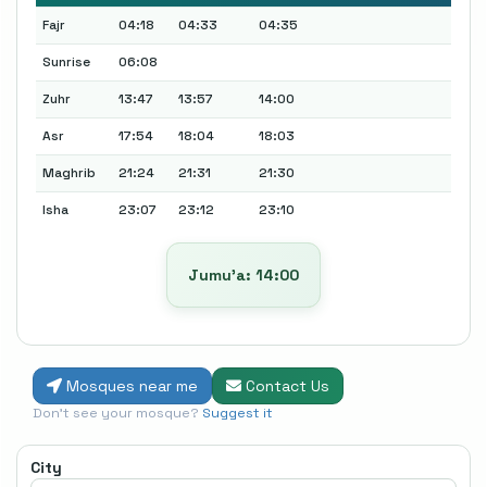
Fajr
04:18
04:33
04:35
Sunrise
06:08
Zuhr
13:47
13:57
14:00
Asr
17:54
18:04
18:03
Maghrib
21:24
21:31
21:30
Isha
23:07
23:12
23:10
Jumu’a: 14:00
Mosques near me
Contact Us
Don't see your mosque?
Suggest it
City