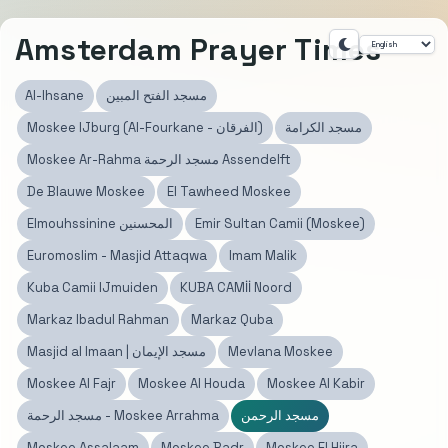
Amsterdam Prayer Times
Al-Ihsane
مسجد الفتح المبين
مسجد الكرامة
Moskee IJburg (Al-Fourkane - الفرقان)
Moskee Ar-Rahma مسجد الرحمة Assendelft
De Blauwe Moskee
El Tawheed Moskee
Elmouhssinine المحسنين
Emir Sultan Camii (Moskee)
Euromoslim - Masjid Attaqwa
Imam Malik
Kuba Camii IJmuiden
KUBA CAMİİ Noord
Markaz Ibadul Rahman
Markaz Quba
Masjid al Imaan | مسجد الإيمان
Mevlana Moskee
Moskee Al Fajr
Moskee Al Houda
Moskee Al Kabir
مسجد الرحمن
مسجد الرحمة - Moskee Arrahma
Moskee Assalaam
Moskee Badr
Moskee El Hijra