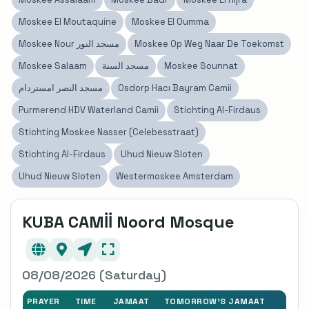
Moskee El Moutaquine
Moskee El Oumma
Moskee Nour مسجد النور
Moskee Op Weg Naar De Toekomst
Moskee Salaam
مسجد السنة
Moskee Sounnat
مسجد النصر امستردام
Osdorp Hacı Bayram Camii
Purmerend HDV Waterland Camii
Stichting Al-Firdaus
Stichting Moskee Nasser (Celebesstraat)
Stichting Al-Firdaus
Uhud Nieuw Sloten
Uhud Nieuw Sloten
Westermoskee Amsterdam
KUBA CAMİİ Noord Mosque
08/08/2026 (Saturday)
PRAYER
TIME
JAMAAT
TOMORROW'S JAMAAT