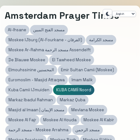
Amsterdam Prayer Times
Al-Ihsane
مسجد الفتح المبين
مسجد الكرامة
Moskee IJburg (Al-Fourkane - الفرقان)
Moskee Ar-Rahma مسجد الرحمة Assendelft
De Blauwe Moskee
El Tawheed Moskee
Elmouhssinine المحسنين
Emir Sultan Camii (Moskee)
Euromoslim - Masjid Attaqwa
Imam Malik
Kuba Camii IJmuiden
KUBA CAMİİ Noord
Markaz Ibadul Rahman
Markaz Quba
Masjid al Imaan | مسجد الإيمان
Mevlana Moskee
Moskee Al Fajr
Moskee Al Houda
Moskee Al Kabir
مسجد الرحمن
مسجد الرحمة - Moskee Arrahma
Moskee Assalaam
Moskee Badr
Moskee El Hijra