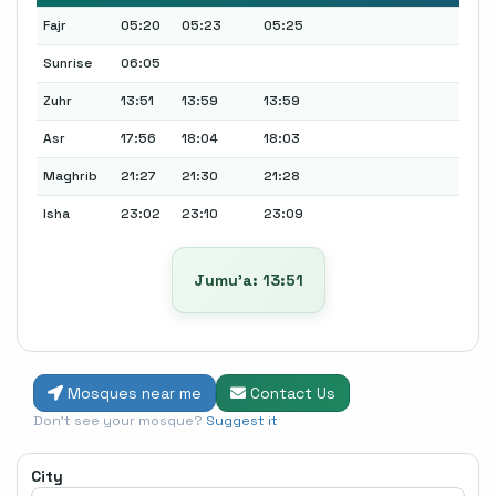
Fajr
05:20
05:23
05:25
Sunrise
06:05
Zuhr
13:51
13:59
13:59
Asr
17:56
18:04
18:03
Maghrib
21:27
21:30
21:28
Isha
23:02
23:10
23:09
Jumu’a: 13:51
Mosques near me
Contact Us
Don't see your mosque?
Suggest it
City