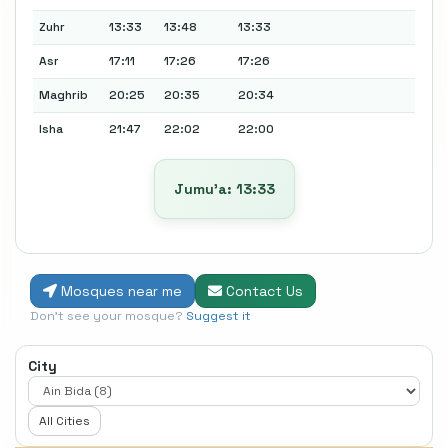
Zuhr
13:33
13:48
13:33
Asr
17:11
17:26
17:26
Maghrib
20:25
20:35
20:34
Isha
21:47
22:02
22:00
Jumu’a: 13:33
Mosques near me
Contact Us
Don't see your mosque?
Suggest it
City
All Cities