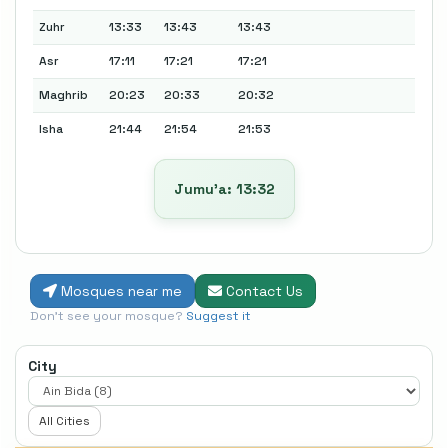
Zuhr
13:33
13:43
13:43
Asr
17:11
17:21
17:21
Maghrib
20:23
20:33
20:32
Isha
21:44
21:54
21:53
Jumu’a: 13:32
Mosques near me
Contact Us
Don't see your mosque?
Suggest it
City
All Cities