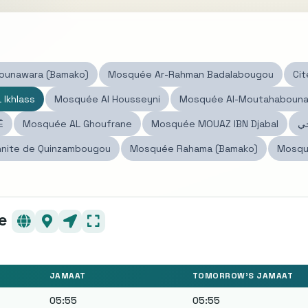
Mounawara (Bamako)
Mosquée Ar-Rahman Badalabougou
Cit
Ikhlass
Mosquée Al Housseyni
Mosquée Al-Moutahabouna F
É
Mosquée AL Ghoufrane
Mosquée MOUAZ IBN Djabal
جي
nite de Quinzambougou
Mosquée Rahama (Bamako)
Mosqu
e
JAMAAT
TOMORROW'S JAMAAT
05:55
05:55