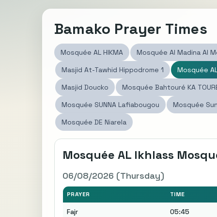
Bamako Prayer Times
Mosquée AL HIKMA
Mosquée Al Madina Al 
Masjid At-Tawhid Hippodrome 1
Mosquée AL 
Masjid Doucko
Mosquée Bahtouré KA TOUR
Mosquée SUNNA Lafiabougou
Mosquée Sun
Mosquée DE Niarela
Mosquée AL Ikhlass Mosqu
06/08/2026 (Thursday)
PRAYER
TIME
Fajr
05:45