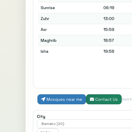
Sunrise
06:19
Zuhr
13:00
Asr
15:59
Maghrib
18:57
Isha
19:58
Mosques near me
Contact Us
Don'
City