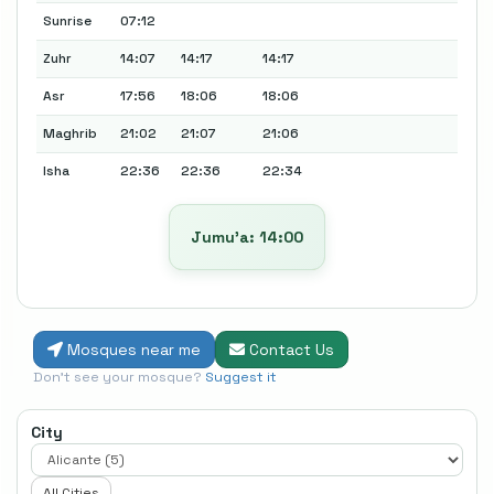
Sunrise
07:12
Zuhr
14:07
14:17
14:17
Asr
17:56
18:06
18:06
Maghrib
21:02
21:07
21:06
Isha
22:36
22:36
22:34
Jumu’a: 14:00
Mosques near me
Contact Us
Don't see your mosque?
Suggest it
City
All Cities