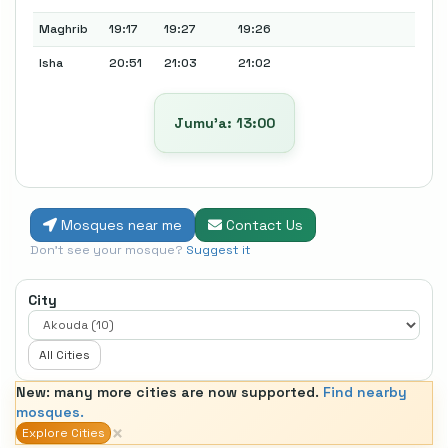
Maghrib
19:17
19:27
19:26
Isha
20:51
21:03
21:02
Jumu’a: 13:00
Mosques near me
Contact Us
Don't see your mosque?
Suggest it
City
All Cities
New: many more cities are now supported.
Find nearby
mosques.
×
Explore Cities