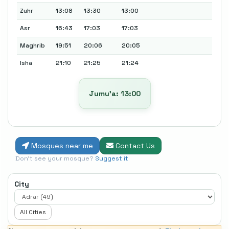
Zuhr
13:08
13:30
13:00
Asr
16:43
17:03
17:03
Maghrib
19:51
20:06
20:05
Isha
21:10
21:25
21:24
Jumu’a: 13:00
Mosques near me
Contact Us
Don't see your mosque?
Suggest it
City
All Cities