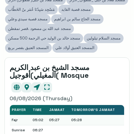
مسجد قصبة القايد
مَسْجِد سَيِدٌنَا عُمَر بنُ الخَطَّاب
مسجد الحاج سالم بن ابراهيم
مسجد قصبة سيدي وعلي
مسجد عبد الله بن مسعود .قصر تمقطن
مسجد السلام تيلولين
مسجد خالد بن الوليد حي الرحمة 500 مسكن
المسجد العتيق أولاد علي
المسجد العتيق بقصر بربع
مسجد الشيخ بن عبد الكريم
المغيلي)أقوجيل( Mosque
06/08/2026 (Thursday)
PRAYER
TIME
JAMAAT
TOMORROW'S JAMAAT
Fajr
05:02
05:27
05:28
Sunrise
06:27